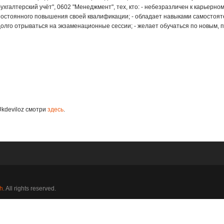
ухгалтерский учёт", 0602 "Менеджмент", тех, кто: - небезразличен к карьерно
постоянного повышения своей квалификации; - обладает навыками самостояте
долго отрываться на экзаменационные сессии; - желает обучаться по новым, п
Ukdeviloz смотри
здесь
.
h
. All rights reserved.