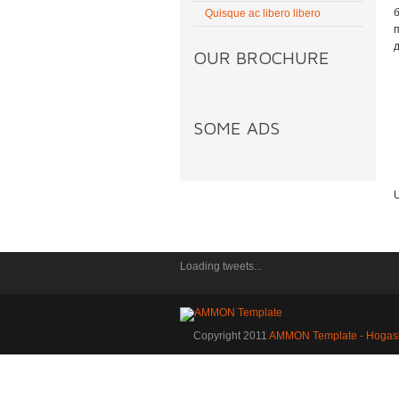
б
Quisque ac libero libero
OUR BROCHURE
SOME ADS
Loading tweets...
Copyright 2011
AMMON Template - Hogas