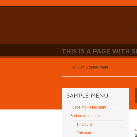
n
THIS IS A PAGE WITH 
Home
В»
Left Sidebar Page
SAMPLE MENU
Fusce mollis tincidunt
Sed eu arcu dolor
Tincidunt
Euismod