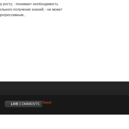
му росту; - понимает необходимость
льного получения знаний; - не может
рогрессивным...
Tweet
LIVE
COMMENTS