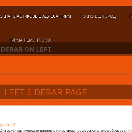
ОКНА ПЛАСТИКОВЫЕ АДРЕСА ФИРМ
ОКНО БЕЛГОРОД
Ф
t
nt
nt
ФИРМА РЕМОНТ ОКОН
SIDEBAR ON LEFT.
nt
LEFT SIDEBAR PAGE
ppollo 13
Абитуриенты, имеющие диплом о начальном профессиональном образовании