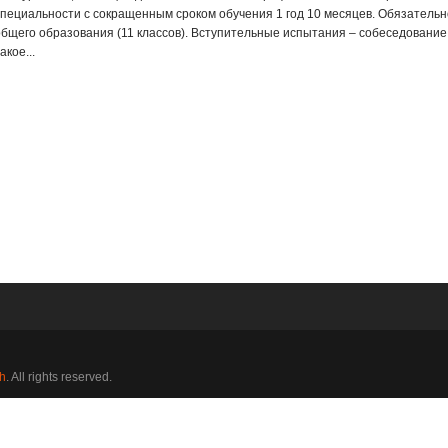
специальности с сокращенным сроком обучения 1 год 10 месяцев. Обязательн
общего образования (11 классов). Вступительные испытания – собеседование
акое...
h
. All rights reserved.