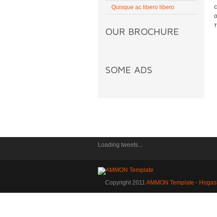
Quisque ac libero libero
т
OUR BROCHURE
SOME ADS
Loading tweets...
Copyright 2011
AMMON Template - Hogas