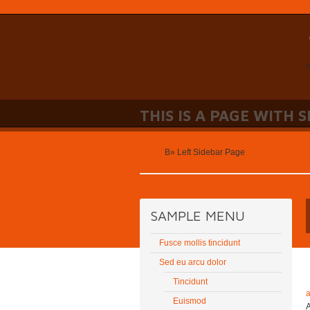
n
THIS IS A PAGE WITH 
Home
В»
Left Sidebar Page
SAMPLE MENU
Fusce mollis tincidunt
Sed eu arcu dolor
Tincidunt
a
Euismod