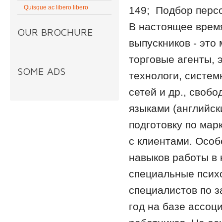
Quisque ac libero libero
149; Подбор персо
В настоящее время
OUR BROCHURE
выпускников - это
торговые агенты, 
SOME ADS
технологи, систе
сетей и др., сво
языками (английс
подготовку по мар
с клиентами. Особ
навыков работы в 
специальные псих
специалистов по з
год на базе ассоц