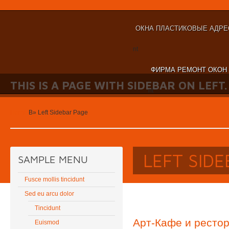
ОКНА ПЛАСТИКОВЫЕ АДРЕ
nt
ФИРМА РЕМОНТ ОКОН
THIS IS A PAGE WITH SIDEBAR ON LEFT.
nt
Home
В»
Left Sidebar Page
LEFT SID
SAMPLE MENU
Fusce mollis tincidunt
Sed eu arcu dolor
Tincidunt
Арт-Кафе и рестор
Euismod