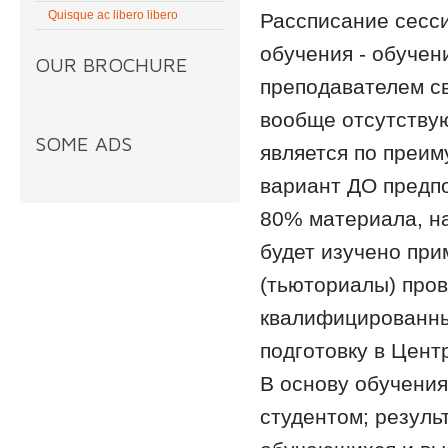
Quisque ac libero libero
Рассписание сесс
обучения - обучени
OUR BROCHURE
преподавателем с
вообще отсутствую
SOME ADS
является по преи
вариант ДО предп
80% материала, на
будет изучено при
(тьюториалы) пров
квалифицированны
подготовку в Цент
В основу обучени
студентом; резуль