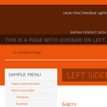
ОКНА ПЛАСТИКОВЫЕ АДРЕ
nt
ФИРМА РЕМОНТ ОКОН
THIS IS A PAGE WITH SIDEBAR ON LEFT.
nt
Home
В»
Left Sidebar Page
LEFT SID
SAMPLE MENU
Fusce mollis tincidunt
Sed eu arcu dolor
Tincidunt
Барто
Euismod