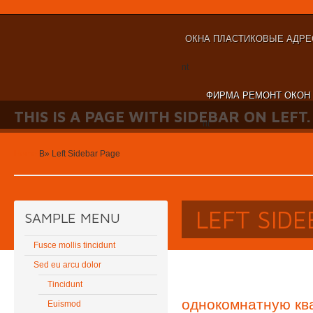
ОКНА ПЛАСТИКОВЫЕ АДРЕ
nt
ФИРМА РЕМОНТ ОКОН
THIS IS A PAGE WITH SIDEBAR ON LEFT.
nt
Home
В»
Left Sidebar Page
LEFT SID
SAMPLE MENU
Fusce mollis tincidunt
Sed eu arcu dolor
Tincidunt
однокомнатную кв
Euismod